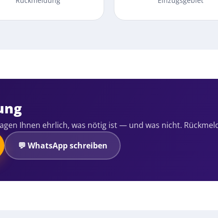
Rückmeldung
Einzugsgebiet
ung
gen Ihnen ehrlich, was nötig ist — und was nicht. Rückmel
💬
WhatsApp schreiben