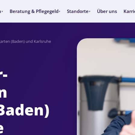
n
Beratung & Pflegegeld
Standorte
Über uns
Karri
▾
▾
▾
garten (Baden) und Karlsruhe
-
n
Baden)
e