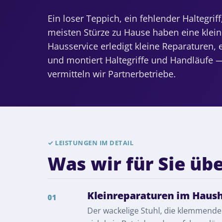
Ein loser Teppich, ein fehlender Haltegrif
meisten Stürze zu Hause haben eine klei
Hausservice erledigt kleine Reparaturen, e
und montiert Haltegriffe und Handläufe —
vermitteln wir Partnerbetriebe.
✓
LEISTUNGEN IM DETAIL
Was wir für Sie ü
Kleinreparaturen im Haush
01
Der wackelige Stuhl, die klemmende 