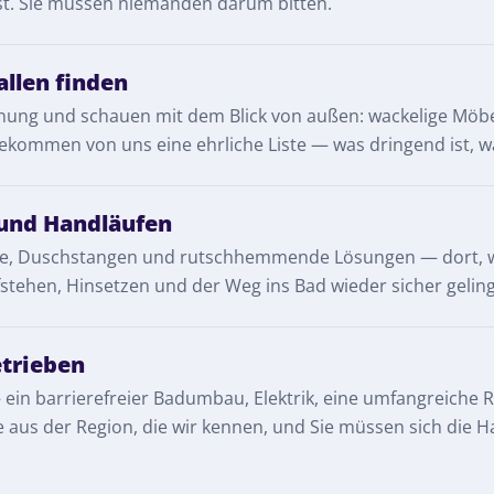
sst. Sie müssen niemanden darum bitten.
allen finden
ung und schauen mit dem Blick von außen: wackelige Möbel
ekommen von uns eine ehrliche Liste — was dringend ist, wa
 und Handläufen
ffe, Duschstangen und rutschhemmende Lösungen — dort, wo
ufstehen, Hinsetzen und der Weg ins Bad wieder sicher gelin
etrieben
in barrierefreier Badumbau, Elektrik, eine umfangreiche R
 aus der Region, die wir kennen, und Sie müssen sich die H