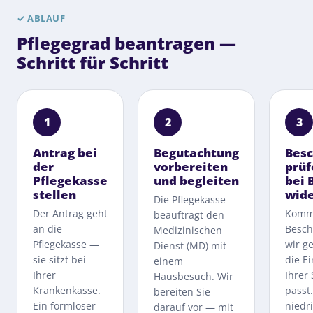
✓
ABLAUF
Pflegegrad beantragen —
Schritt für Schritt
1
2
3
Antrag bei
Begutachtung
Besc
der
vorbereiten
prüf
Pflegekasse
und begleiten
bei 
stellen
wid
Die Pflegekasse
Der Antrag geht
Komm
beauftragt den
an die
Besch
Medizinischen
Pflegekasse —
wir g
Dienst (MD) mit
sie sitzt bei
die E
einem
Ihrer
Ihrer 
Hausbesuch. Wir
Krankenkasse.
passt.
bereiten Sie
Ein formloser
niedri
darauf vor — mit