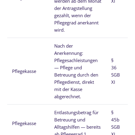
werden ab dem Monat
XI
der Antragstellung
gezahlt, wenn der
Pflegegrad anerkannt
wird.
Nach der
Anerkennung:
Pflegesachleistungen
§
— Pflege und
36
Pflegekasse
je
Betreuung durch den
SGB
Pflegedienst, direkt
XI
mit der Kasse
abgerechnet.
Entlastungsbetrag für
§
Betreuung und
45b
Pflegekasse
13
Alltagshilfen — bereits
SGB
ab Pflegegrad 1.
XI