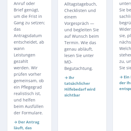
Anruf oder
unter
Alltagstagebuch,
Brief genügt,
Sie b
Checklisten und
um die Frist in
sachl
einem
Gang zu setzen;
begrü
Vorgespräch —
das
Wider
und begleiten Sie
Antragsdatum
sie, p
auf Wunsch beim
entscheidet, ab
nächs
Termin. Wie das
wann
Welch
genau abläuft,
Leistungen
stehe
lesen Sie unter
gezahlt
zu, u
MD-
werden. Wir
Sie si
Begutachtung
.
prüfen vorher
→
Ein
→
Ihr
gemeinsam, ob
der Ih
tatsächlicher
ein Pflegegrad
entsp
Hilfebedarf wird
realistisch ist,
sichtbar
und helfen
beim Ausfüllen
der Formulare.
→
Der Antrag
läuft, das